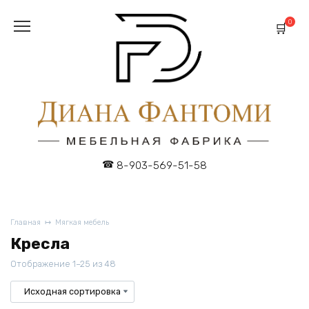
Перейти
к
0
содержанию
8-903-569-51-58
Главная
Мягкая мебель
Кресла
Отображение 1–25 из 48