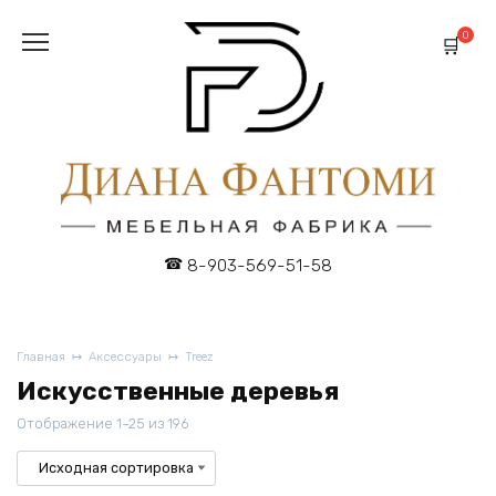
Перейти
к
0
содержанию
8-903-569-51-58
Главная
Аксессуары
Treez
Искусственные деревья
Отображение 1–25 из 196